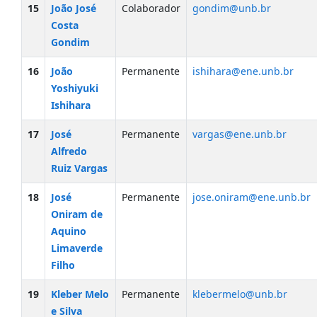
15
João José
Colaborador
gondim@unb.br
Costa
Gondim
16
João
Permanente
ishihara@ene.unb.br
Yoshiyuki
Ishihara
17
José
Permanente
vargas@ene.unb.br
Alfredo
Ruiz Vargas
18
José
Permanente
jose.oniram@ene.unb.br
Oniram de
Aquino
Limaverde
Filho
19
Kleber Melo
Permanente
klebermelo@unb.br
e Silva