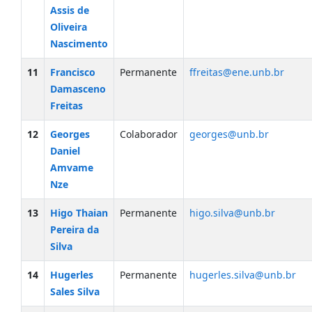
Assis de
Oliveira
Nascimento
11
Francisco
Permanente
ffreitas@ene.unb.br
Damasceno
Freitas
12
Georges
Colaborador
georges@unb.br
Daniel
Amvame
Nze
13
Higo Thaian
Permanente
higo.silva@unb.br
Pereira da
Silva
14
Hugerles
Permanente
hugerles.silva@unb.br
Sales Silva