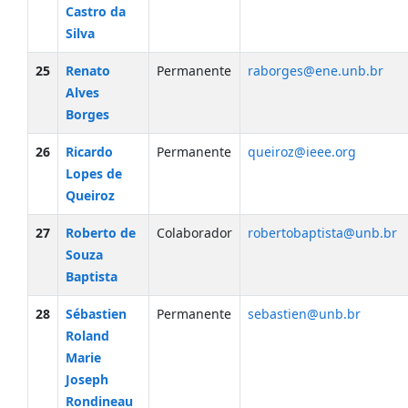
Castro da
Silva
25
Renato
Permanente
raborges@ene.unb.br
Alves
Borges
26
Ricardo
Permanente
queiroz@ieee.org
Lopes de
Queiroz
27
Roberto de
Colaborador
robertobaptista@unb.br
Souza
Baptista
28
Sébastien
Permanente
sebastien@unb.br
Roland
Marie
Joseph
Rondineau