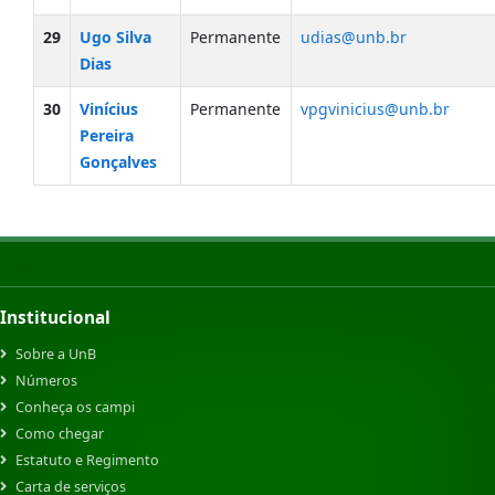
29
Ugo Silva
Permanente
udias@unb.br
Dias
30
Vinícius
Permanente
vpgvinicius@unb.br
Pereira
Gonçalves
Institucional
Sobre a UnB
Números
Conheça os campi
Como chegar
Estatuto e Regimento
Carta de serviços