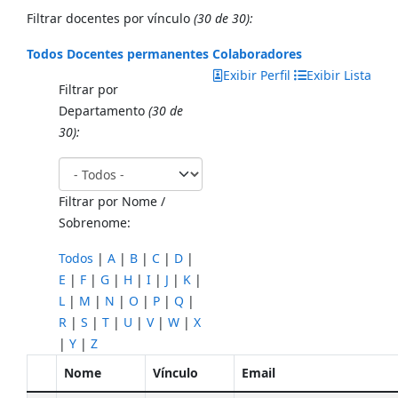
Filtrar docentes por vínculo
(30 de 30):
Todos
Docentes permanentes
Colaboradores
Exibir Perfil
Exibir Lista
Filtrar por
Departamento
(30 de
30):
Filtrar por Nome /
Sobrenome:
Todos
|
A
|
B
|
C
|
D
|
E
|
F
|
G
|
H
|
I
|
J
|
K
|
L
|
M
|
N
|
O
|
P
|
Q
|
R
|
S
|
T
|
U
|
V
|
W
|
X
|
Y
|
Z
Nome
Vínculo
Email