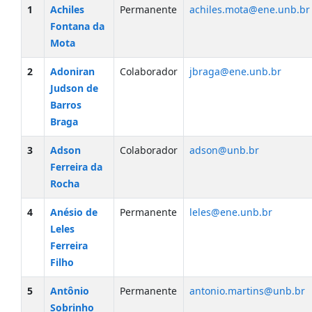
1
Achiles
Permanente
achiles.mota@ene.unb.br
Fontana da
Mota
2
Adoniran
Colaborador
jbraga@ene.unb.br
Judson de
Barros
Braga
3
Adson
Colaborador
adson@unb.br
Ferreira da
Rocha
4
Anésio de
Permanente
leles@ene.unb.br
Leles
Ferreira
Filho
5
Antônio
Permanente
antonio.martins@unb.br
Sobrinho