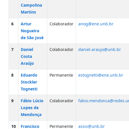
Campolina
Martins
6
Artur
Colaborador
anog@ene.unb.br
Nogueira
de São José
7
Daniel
Colaborador
daniel.araujo@unb.br
Costa
Araújo
8
Eduardo
Permanente
estognetti@ene.unb.br
Stockler
Tognetti
9
Fábio Lúcio
Colaborador
fabio.mendonca@redes.u
Lopes de
Mendonça
10
Francisco
Permanente
assis@unb.br