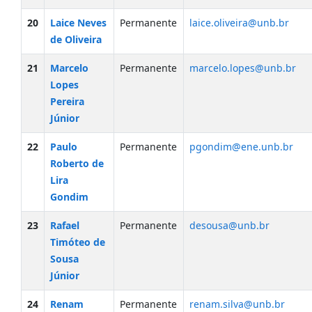
20
Laice Neves
Permanente
laice.oliveira@unb.br
de Oliveira
21
Marcelo
Permanente
marcelo.lopes@unb.br
Lopes
Pereira
Júnior
22
Paulo
Permanente
pgondim@ene.unb.br
Roberto de
Lira
Gondim
23
Rafael
Permanente
desousa@unb.br
Timóteo de
Sousa
Júnior
24
Renam
Permanente
renam.silva@unb.br