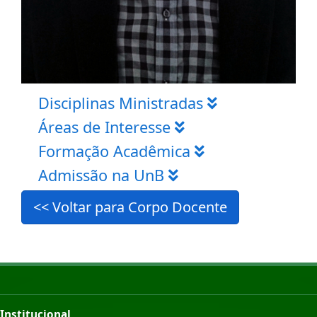
Disciplinas Ministradas
Áreas de Interesse
Formação Acadêmica
Admissão na UnB
<< Voltar para Corpo Docente
Institucional