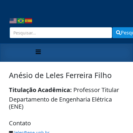
Pesq
Anésio de Leles Ferreira Filho
Titulação Acadêmica:
Professor Titular
Departamento de Engenharia Elétrica
(ENE)
Contato
leles@ene.unb.br