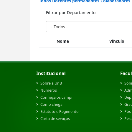
Todos
Docentes permanentes
Colaboradores
Filtrar por Departamento:
Nome
Vínculo
Institucional
Facu
Sobre a UnB
Sobr
Números
Adm
Conheça os campi
Dep
Como chegar
Gra
Estatuto e Regimento
Pós
Carta de serviços
Pes