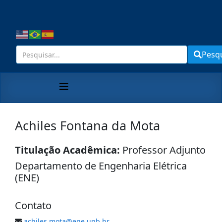
Pesq
Achiles Fontana da Mota
Titulação Acadêmica:
Professor Adjunto
Departamento de Engenharia Elétrica
(ENE)
Contato
achiles.mota@ene.unb.br