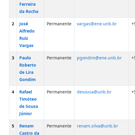
Ferreira
da Rocha
2
José
Permanente
vargas@ene.unb.br
+
Alfredo
Ruiz
Vargas
3
Paulo
Permanente
pgondim@ene.unb.br
+
Roberto
de Lira
Gondim
4
Rafael
Permanente
desousa@unb.br
+
Timóteo
de Sousa
Júnior
5
Renam
Permanente
renam.silva@unb.br
Castro da