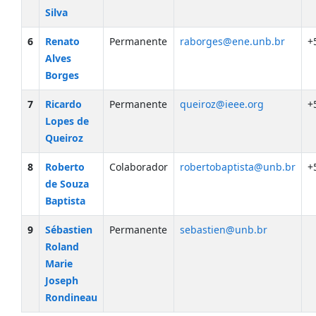
Silva
6
Renato
Permanente
raborges@ene.unb.br
+
Alves
Borges
7
Ricardo
Permanente
queiroz@ieee.org
+
Lopes de
Queiroz
8
Roberto
Colaborador
robertobaptista@unb.br
+
de Souza
Baptista
9
Sébastien
Permanente
sebastien@unb.br
Roland
Marie
Joseph
Rondineau