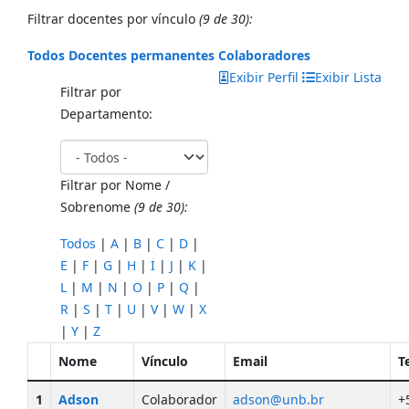
Filtrar docentes por vínculo
(9 de 30):
Todos
Docentes permanentes
Colaboradores
Exibir Perfil
Exibir Lista
Filtrar por
Departamento:
Filtrar por Nome /
Sobrenome
(9 de 30):
Todos
|
A
|
B
|
C
|
D
|
E
|
F
|
G
|
H
|
I
|
J
|
K
|
L
|
M
|
N
|
O
|
P
|
Q
|
R
|
S
|
T
|
U
|
V
|
W
|
X
|
Y
|
Z
Nome
Vínculo
Email
T
1
Adson
Colaborador
adson@unb.br
+