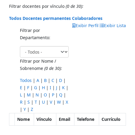
Filtrar docentes por vínculo
(0 de 30):
Todos
Docentes permanentes
Colaboradores
Exibir Perfil
Exibir Lista
Filtrar por
Departamento:
Filtrar por Nome /
Sobrenome
(0 de 30):
Todos
|
A
|
B
|
C
|
D
|
E
|
F
|
G
|
H
|
I
|
J
|
K
|
L
|
M
|
N
|
O
|
P
|
Q
|
R
|
S
|
T
|
U
|
V
|
W
|
X
|
Y
|
Z
Nome
Vínculo
Email
Telefone
Currículo