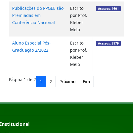
Publicações do PPGEE são
Escrito
Acessos: 1601
Premiadas em
por Prof.
Conferência Nacional
Kleber
Melo
Aluno Especial Pós-
Escrito
Acessos: 2879
Graduação 2/2022
por Prof.
Kleber
Melo
Página 1 de 2
1
2
Próximo
Fim
Institucional