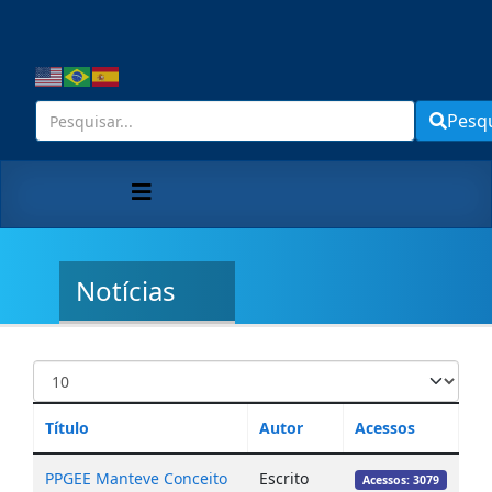
Pesq
Notícias
Título
Autor
Acessos
PPGEE Manteve Conceito
Escrito
Acessos: 3079