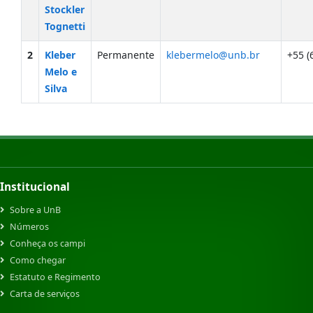
Stockler
Tognetti
2
Kleber
Permanente
klebermelo@unb.br
+55 (
Melo e
Silva
Institucional
Sobre a UnB
Números
Conheça os campi
Como chegar
Estatuto e Regimento
Carta de serviços