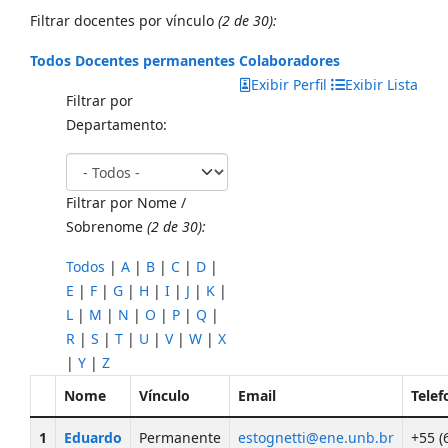
Filtrar docentes por vínculo
(2 de 30):
Todos
Docentes permanentes
Colaboradores
Exibir Perfil
Exibir Lista
Filtrar por
Departamento:
Filtrar por Nome /
Sobrenome
(2 de 30):
Todos
|
A
|
B
|
C
|
D
|
E
|
F
|
G
|
H
|
I
|
J
|
K
|
L
|
M
|
N
|
O
|
P
|
Q
|
R
|
S
|
T
|
U
|
V
|
W
|
X
|
Y
|
Z
Nome
Vínculo
Email
Telef
1
Eduardo
Permanente
estognetti@ene.unb.br
+55 (