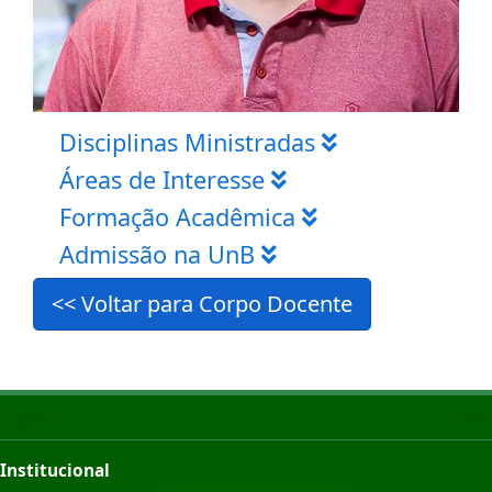
Disciplinas Ministradas
Áreas de Interesse
Formação Acadêmica
Admissão na UnB
<< Voltar para Corpo Docente
Institucional