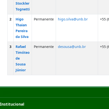
Stockler
Tognetti
2
Higo
Permanente
higo.silva@unb.br
+55 (
Thaian
Pereira
da Silva
3
Rafael
Permanente
desousa@unb.br
+55 (
Timóteo
de
Sousa
Júnior
Institucional