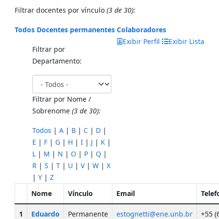
Filtrar docentes por vínculo
(3 de 30):
Todos
Docentes permanentes
Colaboradores
Exibir Perfil
Exibir Lista
Filtrar por
Departamento:
Filtrar por Nome /
Sobrenome
(3 de 30):
Todos
|
A
|
B
|
C
|
D
|
E
|
F
|
G
|
H
|
I
|
J
|
K
|
L
|
M
|
N
|
O
|
P
|
Q
|
R
|
S
|
T
|
U
|
V
|
W
|
X
|
Y
|
Z
Nome
Vínculo
Email
Telef
1
Eduardo
Permanente
estognetti@ene.unb.br
+55 (