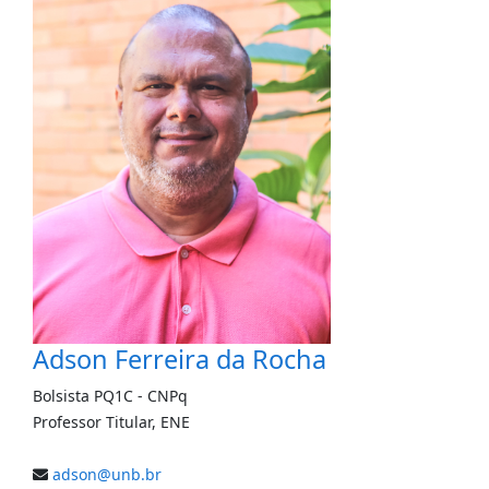
Adson Ferreira da Rocha
Bolsista PQ1C -
CNPq
Professor Titular
,
ENE
adson@unb.br