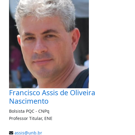
Francisco Assis de Oliveira
Nascimento
Bolsista PQC -
CNPq
Professor Titular
,
ENE
assis@unb.br