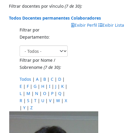
Filtrar docentes por vínculo
(7 de 30):
Todos
Docentes permanentes
Colaboradores
Exibir Perfil
Exibir Lista
Filtrar por
Departamento:
Filtrar por Nome /
Sobrenome
(7 de 30):
Todos
|
A
|
B
|
C
|
D
|
E
|
F
|
G
|
H
|
I
|
J
|
K
|
L
|
M
|
N
|
O
|
P
|
Q
|
R
|
S
|
T
|
U
|
V
|
W
|
X
|
Y
|
Z